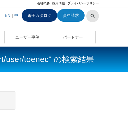
会社概要
|
採用情報
|
プライバシーポリシー
EN
｜
中
電子カタログ
資料請求
ユーザー事例
パートナー
port/user/toenec" の検索結果