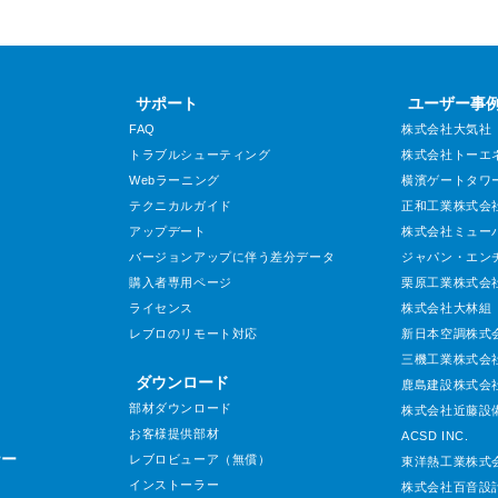
サポート
ユーザー事
FAQ
株式会社大気社
トラブルシューティング
株式会社トーエ
Webラーニング
横濱ゲートタワ
テクニカルガイド
正和工業株式会
アップデート
株式会社ミュー
バージョンアップに伴う差分データ
ジャパン・エン
購入者専用ページ
栗原工業株式会
ライセンス
株式会社大林組
レブロのリモート対応
新日本空調株式
三機工業株式会
ダウンロード
鹿島建設株式会
部材ダウンロード
株式会社近藤設
お客様提供部材
ACSD INC.
ナー
レブロビューア（無償）
東洋熱工業株式
インストーラー
株式会社百音設