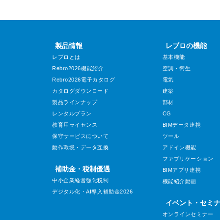
製品情報
レブロの機能
レブロとは
基本機能
Rebro2026機能紹介
空調・衛生
Rebro2026電子カタログ
電気
カタログダウンロード
建築
製品ラインナップ
部材
レンタルプラン
CG
教育用ライセンス
BIMデータ連携
保守サービスについて
ツール
動作環境・データ互換
アドイン機能
ファブリケーション
補助金・税制優遇
BIMアプリ連携
中小企業経営強化税制
機能紹介動画
デジタル化・AI導入補助金2026
イベント・セミ
オンラインセミナー