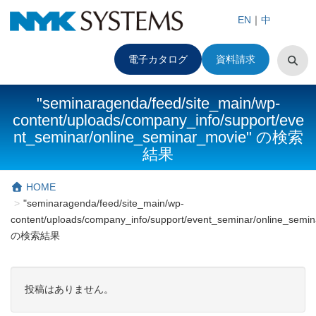
EN
｜
中
電子カタログ
資料請求
"seminaragenda/feed/site_main/wp-
content/uploads/company_info/support/eve
nt_seminar/online_seminar_movie" の検索
結果
HOME
"seminaragenda/feed/site_main/wp-
content/uploads/company_info/support/event_seminar/online_semi
の検索結果
投稿はありません。