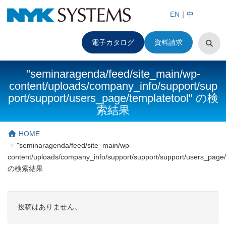
EN
｜
中
電子カタログ
資料請求
"seminaragenda/feed/site_main/wp-
content/uploads/company_info/support/sup
port/support/users_page/templatetool" の検
索結果
HOME
"seminaragenda/feed/site_main/wp-
content/uploads/company_info/support/support/support/users_page/
の検索結果
投稿はありません。