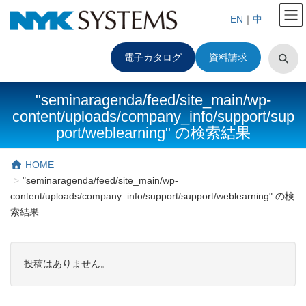
EN
｜
中
電子カタログ
資料請求
"seminaragenda/feed/site_main/wp-
content/uploads/company_info/support/sup
port/weblearning" の検索結果
HOME
"seminaragenda/feed/site_main/wp-
content/uploads/company_info/support/support/weblearning" の検
索結果
投稿はありません。