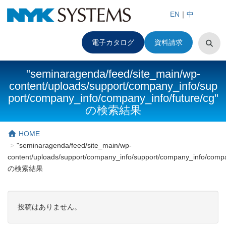
EN
｜
中
電子カタログ
資料請求
"seminaragenda/feed/site_main/wp-
content/uploads/support/company_info/sup
port/company_info/company_info/future/cg"
の検索結果
HOME
"seminaragenda/feed/site_main/wp-
content/uploads/support/company_info/support/company_info/compa
の検索結果
投稿はありません。