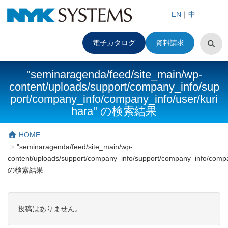
EN
｜
中
電子カタログ
資料請求
"seminaragenda/feed/site_main/wp-
content/uploads/support/company_info/sup
port/company_info/company_info/user/kuri
hara" の検索結果
HOME
"seminaragenda/feed/site_main/wp-
content/uploads/support/company_info/support/company_info/compa
の検索結果
投稿はありません。