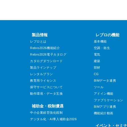
製品情報
レブロの機能
レブロとは
基本機能
Rebro2026機能紹介
空調・衛生
Rebro2026電子カタログ
電気
カタログダウンロード
建築
製品ラインナップ
部材
レンタルプラン
CG
教育用ライセンス
BIMデータ連携
保守サービスについて
ツール
動作環境・データ互換
アドイン機能
ファブリケーション
補助金・税制優遇
BIMアプリ連携
中小企業経営強化税制
機能紹介動画
デジタル化・AI導入補助金2026
イベント・セミ