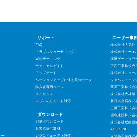
サポート
ユーザー事
FAQ
株式会社大気社
トラブルシューティング
株式会社トーエ
Webラーニング
横濱ゲートタワ
テクニカルガイド
正和工業株式会
アップデート
株式会社ミュー
バージョンアップに伴う差分データ
ジャパン・エン
購入者専用ページ
栗原工業株式会
ライセンス
株式会社大林組
レブロのリモート対応
新日本空調株式
三機工業株式会
ダウンロード
鹿島建設株式会
部材ダウンロード
株式会社近藤設
お客様提供部材
ACSD INC.
ナー
レブロビューア（無償）
東洋熱工業株式