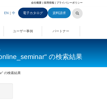
会社概要
|
採用情報
|
プライバシーポリシー
EN
｜
中
電子カタログ
資料請求
ユーザー事例
パートナー
-
fo/online_seminar" の検索結果
eminar" の検索結果