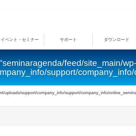
イベント・セミナー
サポート
ダウンロード
"seminaragenda/feed/site_main/wp
/company_info/support/company_in
ent/uploads/support/company_info/support/company_info/online_s