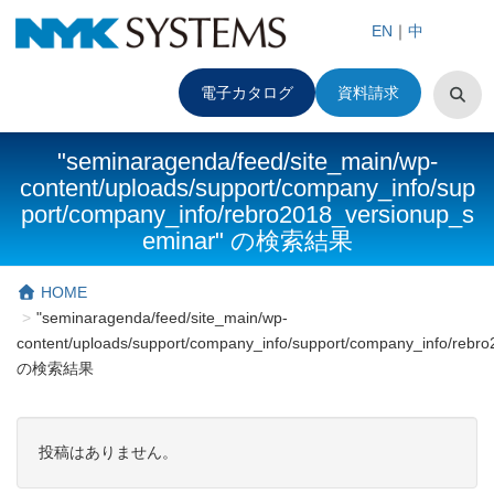
EN
｜
中
電子カタログ
資料請求
"seminaragenda/feed/site_main/wp-
content/uploads/support/company_info/sup
port/company_info/rebro2018_versionup_s
eminar" の検索結果
HOME
"seminaragenda/feed/site_main/wp-
content/uploads/support/company_info/support/company_info/rebr
の検索結果
投稿はありません。