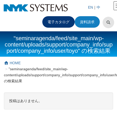
EN
｜
中
電子カタログ
資料請求
"seminaragenda/feed/site_main/wp-
content/uploads/support/company_info/sup
port/company_info/user/toyo" の検索結果
HOME
"seminaragenda/feed/site_main/wp-
content/uploads/support/company_info/support/company_info/user/t
の検索結果
投稿はありません。