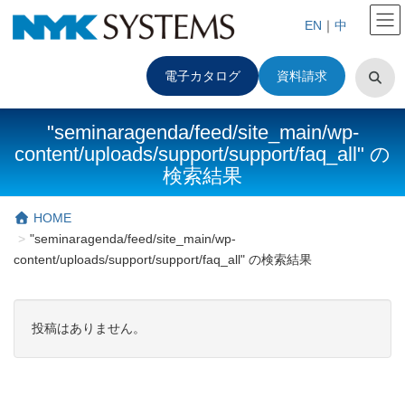
EN
｜
中
電子カタログ
資料請求
"seminaragenda/feed/site_main/wp-
content/uploads/support/support/faq_all" の
検索結果
HOME
"seminaragenda/feed/site_main/wp-
content/uploads/support/support/faq_all" の検索結果
投稿はありません。