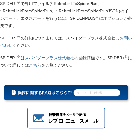
PC管理画面上のメニュー｢測定｣の｢一般照明｣-｢CSV取
®
SPIDER+
で専用ファイル(*.RebroLinkToSpiderPlus、
込｣から開くダイアログに、専用ファイル
*.RebroLinkFromSpiderPlus、*.RebroLinkFromSpiderPlusJSON)のイ
(*.RebroLinkToSpiderPlus)をエクスプローラーからド
®
ンポート、エクスポートを行うには、SPIDERPLUS
にオプションが必
ロップします。
要です。
【防火区画貫通部の確認・スリーブの確認】の場合
PC管理画面上のメニュー｢CAD連携ファイル入出力｣か
®
SPIDER+
の詳細につきましては、スパイダープラス株式会社に
お問い
ら開くダイアログに、専用ファイル
合わせ
ください。
(*.RebroLinkToSpiderPlus)をエクスプローラーからド
ロップします。
®
®
SPIDER+
は
スパイダープラス株式会社
の登録商標です。SPIDER+
に
【圧力試験】の場合
ついて詳しくは
こちら
をご覧ください。
PC管理画面上のメニュー｢測定｣の「水圧試験」-｢CAD
連携｣から開くダイアログに、専用ファイル
(*.RebroLinkToSpiderPlusJSON)をエクスプローラーか
らドロップします。
【風量測定】の場合
図面の測定ポイントにマークが表示され、基準フロ
ア、部屋名、ダクト用途記号(SAなど)・器具名称・機
器番号・風量が取り込まれます。
【コンセント試験】の場合