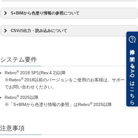
®
S+BIMから色塗り情報の参照について
追加したアドインから[SPIDER+に出力]を行うと、コマ
®
ンドの画面で出力する測定情報の種類を選択し、画面
CSVの出力・読み込みについて
に従い[ＯＫ]すると、専用ファイル
｢S+BIM」で色塗りを行います。｢Rebro連携アクセスコ
®
(*.RebroLinkToSpiderPlus)が作成されます。
ード発行｣を選択すると、アクセスコードを発行できま
®
す。
SPIDER+
のPC管理画面で、専用ファイルを出力した
[CSVの出力]を行うと、レブロで作図したモデル要素の
レブロ図面を開きます。
システム要件
属性情報から、CSVファイル(*.csv)が作成されます。
レブロのアドイン[S+BIMから色塗り情報の参照]コマン
ドをクリックし､発行したアクセスコードを追加しま
【風量測定】の場合
®
®
Rebro
2018 SP1(Rev.4.2)以降
す。
PC管理画面上のメニュー｢風量測定リスト｣から開くダ
®
※Rebro
2018以前のバージョンをご使用のお客様は、サポートま
イアログに、専用ファイル(*.RebroLinkToSpiderPlus)
図面の要素にアクセスコードの色塗り情報が参照され
でお問い合わせください。
[CSVの読み込み]で、SPIDER+から出力したCSVファイ
をエクスプローラーからドロップします。
ます。 [確認モード]に[S+BIM]が追加され、S+BIMの色
ル(*.csv)を開きます。
【コンセント試験・幹線設備試験】の場合
®
Rebro
2025以降
塗り情報を元に色分けできます。
PC管理画面上のメニュー｢測定｣の｢コンセント｣/｢盤｣か
®
※「S+BIMから色塗り情報の参照」はRebro
2025以降
[ＯＫ]すると、測定情報をレブロの属性情報に取り込む
ら開くダイアログに、専用ファイル
ことができます。
(*.RebroLinkToSpiderPlus)をエクスプローラーからド
ロップします。
注意事項
【照度測定(非常照明)】の場合