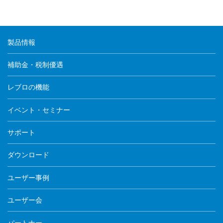
図面の測定ポイントにマークが表示され、基準フロ
ア、部屋名、回路番号、電圧が取り込まれます。
【幹線設備試験】の場合
図面の測定ポイントにマークが表示されます。
製品情報
【照度測定(非常照明)】の場合
図面の測定ポイントにマークが表示され、基準フロ
補助金・税制優遇
ア、部屋名、非常用照明の電灯の種類が取り込まれま
す。
レブロの機能
【防火区画貫通部の確認】の場合
図面の防火区画貫通部にカメラアイコンが表示され、
イベント・セミナー
名称、防火区画貫通、用途、基準フロア、防火区画が
取り込まれます。
サポート
【スリーブ確認】の場合
図面のスリーブにカメラアイコンが表示され、ナンバ
ダウンロード
ー、名称、種別、用途区分、用途、基準フロアが取り
込まれます。
ユーザー事例
【圧力試験】の場合
図面の測定ポイントにマークが表示され、圧力試験・
ユーザー会
計測する系統の位置情報が取り込まれます。
パートナー