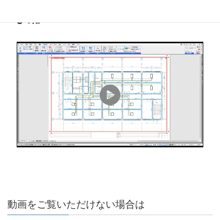
内容
シーンの受け渡し
ゾーン
部材検索
ハイパーリンク／系統管理／
カスタムプロパティ／
進捗管理／外部参照
図面の比較／防火区画／
梁貫通の確認／
技術計算／データリンク
動画をご覧いただけない場合は