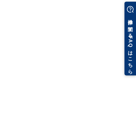
配管加工編
配管加工ご担当者様向けの講座です。
レブロの基本操作と施工図作成から加工帳票への展開方法を
解説します。
動画を視聴する
データをダウンロード
内容
配管加工のための設定
ポンプユニットの作図