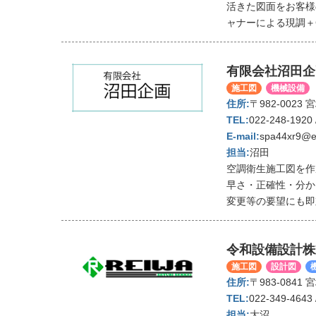
活きた図面をお客様
ャナーによる現調＋
有限会社沼田企
施工図
機械設備
〒982-0023
022-248-1920 
spa44xr9@en
沼田
空調衛生施工図を作
早さ・正確性・分か
変更等の要望にも即
令和設備設計株
施工図
設計図
〒983-084
022-349-4643 
大沼