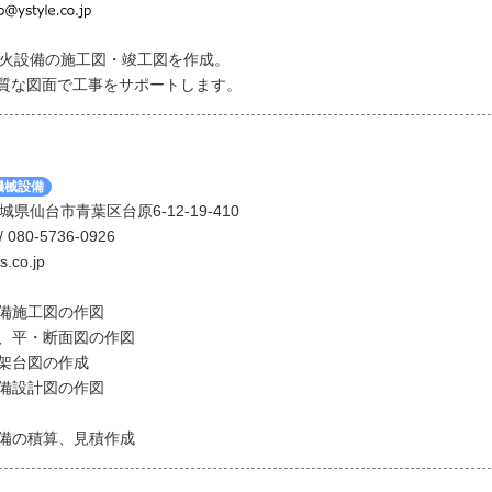
火設備の施工図・竣工図を作成。
品質な図面で工事をサポートします。
機械設備
 宮城県仙台市青葉区台原6-12-19-410
/ 080-5736-0926
s.co.jp
設備施工図の作図
う、平・断面図の作図
ト架台図の作成
設備設計図の作図
設備の積算、見積作成