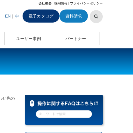
会社概要
|
採用情報
|
プライバシーポリシー
EN
｜
中
電子カタログ
資料請求
ユーザー事例
パートナー
わせ先の