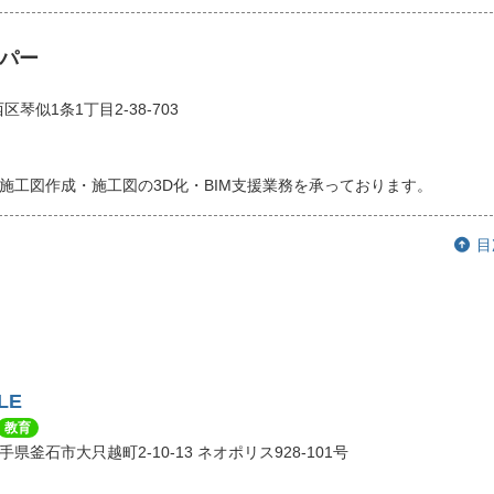
パー
琴似1条1丁目2-38-703
施工図作成・施工図の3D化・BIM支援業務を承っております。
目
LE
教育
 岩手県釜石市大只越町2-10-13 ネオポリス928-101号