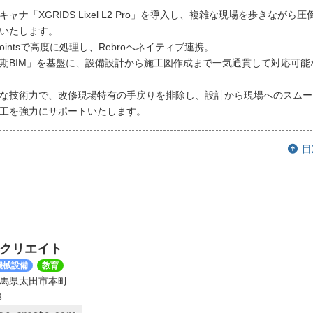
キャナ「XGRIDS Lixel L2 Pro」を導入し、複雑な現場を歩きながら
いたします。
Pointsで高度に処理し、Rebroへネイティブ連携。
期BIM」を基盤に、設備設計から施工図作成まで一気通貫して対応可能
な技術力で、改修現場特有の手戻りを排除し、設計から現場へのスムー
工を強力にサポートいたします。
目
クリエイト
機械設備
教育
7 群馬県太田市本町
3