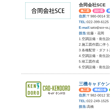
合同会社SCE
施工図
設計図
〒980-0014
022-399-6125
佐藤・花岡
1.空調設備・衛生
2.施工図作図に伴
3.各種配管・ダク
4.空調設備・衛生
5.竣工図作成
6.空調設備・衛生
三機キャドケン
施工図
機械設備
〒982-001
022-249-1525
高橋