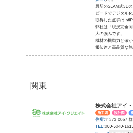
最新のSLAM式3Dス
ピードでデジタル化
取得した点群はInfi
弊社は「現況完全同
大の強みです。
機材の機動力と確か
報伝達と高品質な施
関東
株式会社アイ・
施工図
設計図
〒373-005
080-5040-161