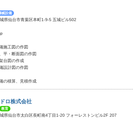
機械設備
 宮城県仙台市青葉区本町1-9-5 五城ビル502
設備施工図の作図
う、平・断面図の作図
ト架台図の作成
設備設計図の作図
設備の積算、見積作成
ドロ株式会社
教育
2 宮城県仙台市太白区長町南4丁目1-20 フォーレストンビル2F 207