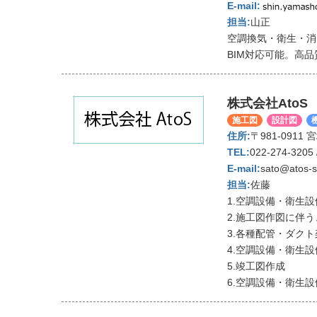
山正
空調換気・衛生・消
BIM対応可能。高
株式会社AtoS
施工図
設計図
〒981-0911
022-274-3205 
sato@atos-s
佐藤
1.空調設備・衛生
2.施工図作図に伴
3.各種配管・ダク
4.空調設備・衛生
5.竣工図作成
6.空調設備・衛生