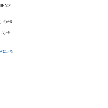
圧倒的なス
な点が最
ズな情
次に戻る