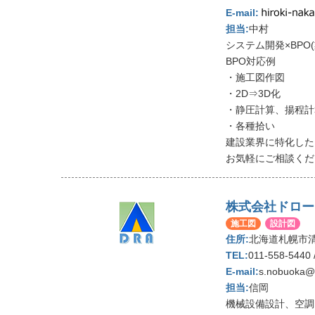
中村
システム開発×BP
BPO対応例
・施工図作図
・2D⇒3D化
・静圧計算、揚程計
・各種拾い
建設業界に特化した
お気軽にご相談くだ
株式会社ドロー
施工図
設計図
北海道札幌市清
011-558-5440 
s.nobuoka@d
信岡
機械設備設計、空調