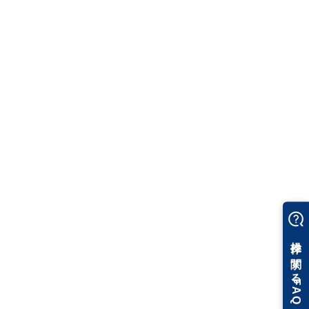
※定員に達しているため、キャンセル待ちとなります。
2026年8月25日(火)
9:30‐17:00
電気編
18名
※1社5名まで
※定員に達しているため、キャンセル待ちとなります。
2026年9月4日(金)
9:30‐17:00
設計・施工編