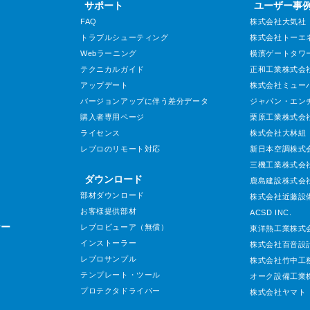
サポート
ユーザー事
FAQ
株式会社大気社
トラブルシューティング
株式会社トーエ
Webラーニング
横濱ゲートタワ
テクニカルガイド
正和工業株式会
アップデート
株式会社ミュー
バージョンアップに伴う差分データ
ジャパン・エン
購入者専用ページ
栗原工業株式会
ライセンス
株式会社大林組
レブロのリモート対応
新日本空調株式
三機工業株式会
ダウンロード
鹿島建設株式会
部材ダウンロード
株式会社近藤設
お客様提供部材
ACSD INC.
ナー
レブロビューア（無償）
東洋熱工業株式
インストーラー
株式会社百音設
レブロサンプル
株式会社竹中工
テンプレート・ツール
オーク設備工業
プロテクタドライバー
株式会社ヤマト