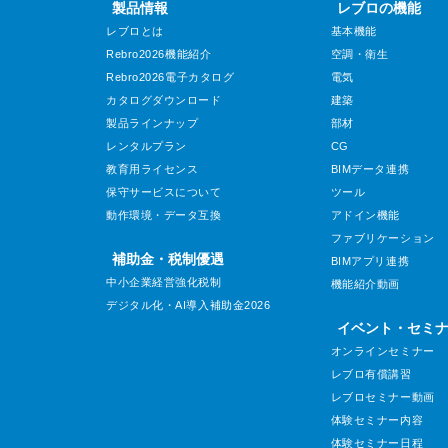
製品情報
レブロの機能
レブロとは
基本機能
Rebro2026機能紹介
空調・衛生
Rebro2026電子カタログ
電気
カタログダウンロード
建築
製品ラインナップ
部材
レンタルプラン
CG
教育用ライセンス
BIMデータ連携
保守サービスについて
ツール
動作環境・データ互換
アドイン機能
ファブリケーション
補助金・税制優遇
BIMアプリ連携
中小企業経営強化税制
機能紹介動画
デジタル化・AI導入補助金2026
イベント・セミ
オンラインセミナー
レブロ有償講習
レブロセミナー動画
体験セミナー内容
体験セミナー日程