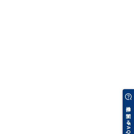
ベンダー管
ベンダー管の作図に対応しています。 鋼管・ステンレス管・一般
配管用ステンレス鋼管のベントの曲がり半径が設定できます。
作図後の曲り半径や継手の変更はプロパティで編集可能です。