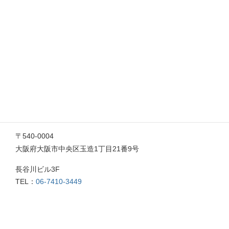
大阪営業所
〒532-0003
大阪府大阪市淀川区宮原2丁目14番14号
新大阪グランドビル10階B室
TEL：
06-6396-5748
株式会社インフィールド
本社
〒540-0004
大阪府大阪市中央区玉造1丁目21番9号
長谷川ビル3F
TEL：
06-7410-3449