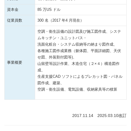
資本金
85 万US ドル
従業員数
300 名（2017 年4 月現在）
空調・衛生設備の設計図及び施工図作成、システ
ムキッチン・ユニットバス・
洗面化粧台・システム収納等の納まり図作成、
各種施工図作成業務（躯体図、平面詳細図、天伏
せ図、外装割付図等)、
事業概要
山留壁等設計作業、木造住宅（２×４）構造図作
成、
生産支援CAD ソフトによるプレカット図・パネル
図作成、建築、
空調・衛生設備、電気設備、収納家具等の積算
2017.11.14 2025.03.10改訂