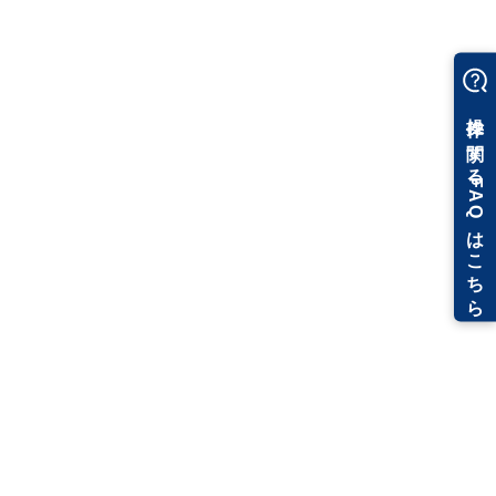
す。次のニーズを見据えて、FMでのBIM活用を意識し、レブロで何が
できるかを探っている状況です。スタッフに対しても、FMでのBIM活
用に関する教育を開始しています。今後の課題は、属性情報の何をどこ
まで入力するかなどの社内ルールの整備ですね。レブロには、FMでも
活用できる機能の実装を期待しています」（ハイ・アン氏）。
次世代BIMへの取り組みより高まる顧客ニーズ
への対応
「今後は、年度内に設備部門で10名くらいの増員を考えています。技
術者が多いことに越したことはないですし、むしろまだまだ足りない状
況と感じていますが、技術者の育成とお客さまの求める技術レベルとの
バランスを考慮しなければなりません。すぐに風呂敷は広げられないけ
れども、できる限りのご期待には応えていきたいという思いで取り組ん
でいます。今回の取材に対応してくれたハイ・アン氏やミン・チャン氏
らのリーダーが、技術者の底上げをし、彼らと同じレベルの技術者をど
れだけ育成できるかが、これからの重要なテーマだと捉えています。そ