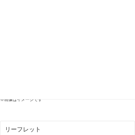
＜共通：任意＞
最低賃金の近傍の従業員を多く抱える事業者が、補助率2/3以内の適用
を希望する場合は
「賃金状況報告シート」
の添付が必須。
「賃金状況報告シート」は公式サイトページにて配布 ※Excel版フォー
マットは
こちら
※画像はイメージです
リーフレット