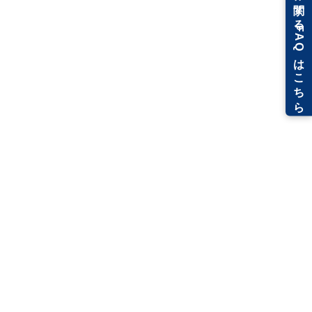
［GビズID WEBサイト]
［SECURITY ACTION WEBサイト］
［IT
戦略ナビwith WEBサイト]
※「GビズIDプライム」アカウントの作成には日数を要します。
お早めにご相談ください。