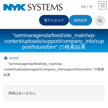
EN
｜
中
電子カタログ
資料請求
"seminaragenda/feed/site_main/wp-
content/uploads/support/company_info/sup
port/future/bim" の検索結果
HOME
"seminaragenda/feed/site_main/wp-
content/uploads/support/company_info/support/future/bim" の検索
結果
投稿はありません。