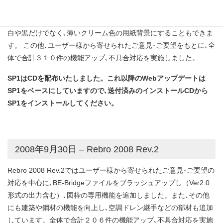
ています。 キーボード､コンテキストメニュー､システム色のカス
タマイズも行えるようになっています。システム色を変更すると
白や黒だけでなく､薄いクリーム色の用紙背景にすることもできま
す。 この他､ユーザー様から寄せられたご意見･ご要望をもとに､全
体で合計３１０件の機能アップ､不具合対応を実施しました。
SP1はCDを配布いたしました。これ以降のWebアップデートは
SP1をベースにしていますので､送付済みのインストールCDから
SP1をインストールしてください。
2008年9月30日 – Rebro 2008 Rev.2
Rebro 2008 Rev.2ではユーザー様から寄せられたご意見･ご要望の
対応を中心に､BE-Bridgeファイルをブラッシュアップし（Ver2.0
形式の出力含む）､図枠の専用機能を追加しました。また､その他
にも建築や鋼材の機能を向上し､空調ドレン継手などの部材も追加
しています。全体で合計２０６件の機能アップ､不具合対応を実施