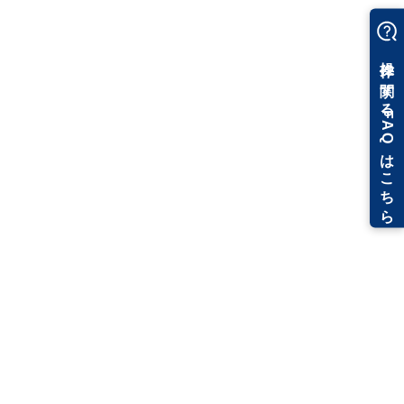
を実施しました。
2009年2月4日 – Rebro 2008 SP1 ( Rev.1 )
Rebro2008 SP1で新しく搭載した結合コマンドに不具合がありま
したので修正を行いました。また､開発を進めていたその他の不具
合も同時に盛り込んでいます。この修正内容はWebアップデート
で更新されます。
2009年1月26日 – Rebro 2008 SP1
Rebro2008 SP1ではリボンを整理し､ミニツールバー､コンテキス
トメニューを使いやすくするなど操作性をアップしました。また
パラメトリック部材のプレビューやレイヤーのサムネイル､結合コ
マンドのパターン図例など､視覚的に理解できる仕組みも取り入れ