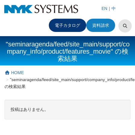
EN
｜
中
電子カタログ
資料請求
"seminaragenda/feed/site_main/support/co
mpany_info/product/features_movie" の検
索結果
HOME
"seminaragenda/feed/site_main/support/company_info/product/f
の検索結果
投稿はありません。