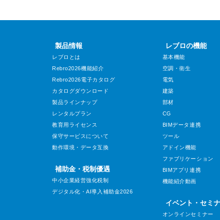
製品情報
レブロの機能
レブロとは
基本機能
Rebro2026機能紹介
空調・衛生
Rebro2026電子カタログ
電気
カタログダウンロード
建築
製品ラインナップ
部材
レンタルプラン
CG
教育用ライセンス
BIMデータ連携
保守サービスについて
ツール
動作環境・データ互換
アドイン機能
ファブリケーション
補助金・税制優遇
BIMアプリ連携
中小企業経営強化税制
機能紹介動画
デジタル化・AI導入補助金2026
イベント・セミ
オンラインセミナー