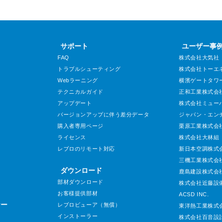
サポート
ユーザー事
FAQ
株式会社大気社
トラブルシューティング
株式会社トーエ
Webラーニング
横濱ゲートタワ
テクニカルガイド
正和工業株式会
アップデート
株式会社ミュー
バージョンアップに伴う差分データ
ジャパン・エン
購入者専用ページ
栗原工業株式会
ライセンス
株式会社大林組
レブロのリモート対応
新日本空調株式
三機工業株式会
ダウンロード
鹿島建設株式会
部材ダウンロード
株式会社近藤設
お客様提供部材
ACSD INC.
ナー
レブロビューア（無償）
東洋熱工業株式
インストーラー
株式会社百音設