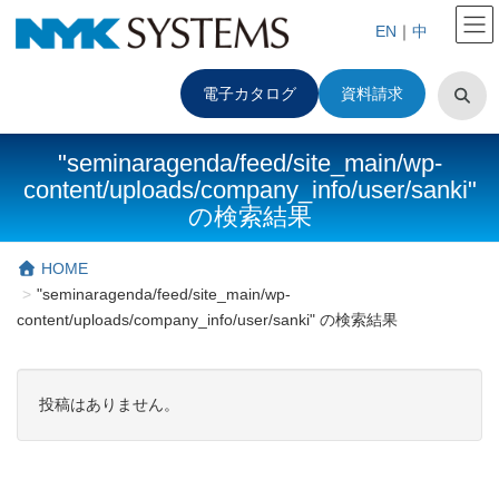
EN
｜
中
電子カタログ
資料請求
"seminaragenda/feed/site_main/wp-
content/uploads/company_info/user/sanki"
の検索結果
HOME
"seminaragenda/feed/site_main/wp-
content/uploads/company_info/user/sanki" の検索結果
投稿はありません。