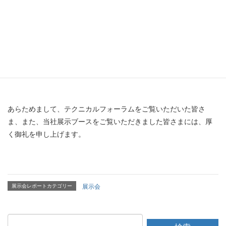
「衛生配管の自動接続」については、選択した機器の衛生配管を
自動で接続する機能を紹介しました。実機でのデモでは詳細にご
質問いただいた方もいて、基準高さなどのルールを設定でき、合
流・分流を選択して作図ができることに「そこまで設定できるな
ら使い勝手がよさそう」との声をいただきました。
あらためまして、テクニカルフォーラムをご覧いただいた皆さ
ま、また、当社展示ブースをご覧いただきました皆さまには、厚
く御礼を申し上げます。
展示会レポートカテゴリー
展示会