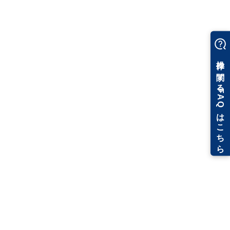
る生産性の向上や顧客に喜んでもらえるといった、成功体験をい
かに早く作っていくかが重要だと指摘しました。
竹中工務店の山口氏は、世代の壁や職場の壁といった問題点をあ
げ、実際に試してもらうことの重要性や、最初のきっかけ作りの
必要性を提示しました。
また、大成建設の廣瀬氏は、BIMが手間になると感じている部署に
強制するのではなく、BIMを一手に行う集約した部署をまず作り、
そこからパスをつなげていく方法を語りました。
パネルディスカッションの最後に、コーディネーターの池田氏は
「日本のゼネコン各社でBIMを経営戦略の中央に据えられ、こうし
た熱い思いを持った役員の皆さんが推進されていることが今日は
よくわかりまして、大変勇気づけられました。ぜひともこれから
も皆さんでリーダーシップをとっていただければと思います」と
締めくくり、総合建設業においても、BIMが確実に進められている
ことに期待を寄せました。