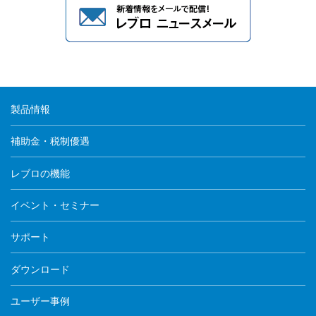
種水栓金具」5種を廃番の為削除しました。
トイレにある「パブリックトイレ」13種、
洗面化粧室にある「洗面器・手洗器」-「洗面
器」-「そで無大形洗面器（壁付式）セット」1
種、
2023/3/8
各種施設用設備機器にある「幼児用施設器具」-
「幼児用大便器」4種、
製品情報
アクセサリーにある「パブリックアクセサリ
ー」-「ダブルフック（ロングタイプ）」1種を廃
補助金・税制優遇
番の為削除しました。
洗面化粧室にある「洗面器・手洗器」-「手洗
レブロの機能
2022/2/21
器」4種を廃番の為削除しました。
イベント・セミナー
洗面化粧室10種、小型電気温水器56種、水栓金具
56種の計122種を追加しました。
サポート
洗面化粧室にある「パブリック向け」-「カウン
2021/11/4
タータイプ」18種、水栓金具にある「小型電気温
水器専用自動水栓」18種、小型電気温水器にある
ダウンロード
「壁掛タイプ」-「自動水栓一体型」18種を廃番
の為削除しました。
ユーザー事例