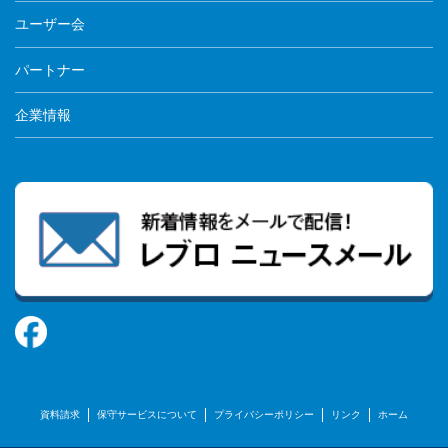
洗面化粧室10種、各種施設用設備機器4種の計14
ユーザー会
種を追加しました。
2021/8/18
各種施設用設備機器にある「バリアフリー対応器
具」-「オストメイト配慮器具」4種の型番を修正
パートナー
しました。
企業情報
トイレ13種を追加しました。
2021/7/15
トイレにある「住宅トイレ」-「シャワートイレ
一体形便器」5種を廃番の為削除しました。
洗面化粧室4種を追加しました。
トイレにある「住宅トイレ」-「シャワートイレ
2021/5/28
一体形便器」3種のプロパティ｢消耗品・備品情
報｣を最新の内容に変更しました。
トイレ12種、洗面化粧室17種、各種施設用設備機
器7種、小型電気温水器25種の計61種追加しまし
た。
2021/5/14
水栓金具にある「止水栓」-「床給水用」-「スト
レート形止水栓本題部」を「ストレート形止水栓
本体部」に変更しました。
資料請求
保守サービスについて
プライバシーポリシー
リンク
ホーム
トイレ20種、洗面化粧室14種、各種施設用設備機