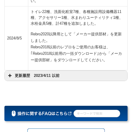
い。
トイレ22種、洗面化粧室7種、各種施設用設備機器11
種、アクセサリー1種、水まわりユーティリティ1種、
水栓金具5種、計47種を追加しました。
Rebro2020以降用として「メーカー提供部材」を更新
2024/8/5
しました。
Rebro2018以前のレブロをご使用のお客様は、
｢Rebro2018以前用の一括ダウンロード｣から「メーカ
ー提供部材」をダウンロードしてください。
更新履歴 2023/4/11 以前
トイレにある「パブリックトイレ」69種、
洗面化粧室にある「住宅向け」-「エルシィ」12
種、
各種施設用設備機器にある「バリアフリー対応器
2023/4/11
具」2種、「幼児用施設器具」2種、「その他施設
用用具」8種、
水まわりユーティリティにある「多目的流し・コ
ンパクトシンク・流し」1種 水栓金具にある「各