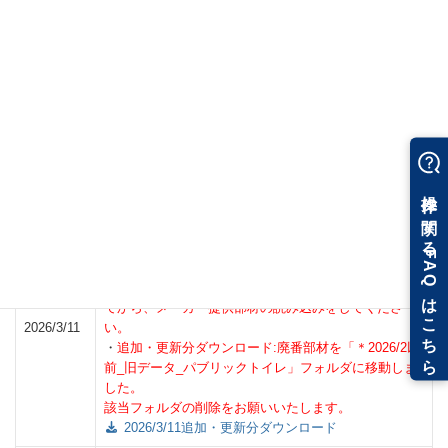
のを読み込んでください。
詳しいインストール方法は
こちら
更新履歴
トイレ15種を追加しました。
トイレにある「パブリックトイレ」9種を廃番の為削除
しました。
・
一括ダウンロード:現在のメーカー提供部材を削除し
てから、メーカー提供部材の読み込みをしてくださ
2026/3/11
い。
・
追加・更新分ダウンロード:廃番部材を「＊2026/2以
前_旧データ_パブリックトイレ」フォルダに移動しま
した。
該当フォルダの削除をお願いいたします。
2026/3/11追加・更新分ダウンロード