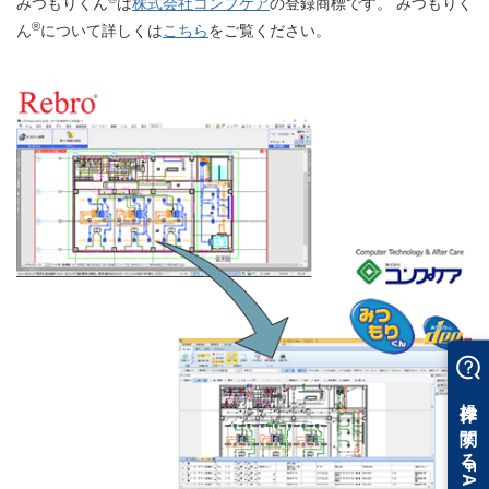
みつもりくん
は
株式会社コンプケア
の登録商標です。 みつもりく
®
ん
について詳しくは
こちら
をご覧ください。