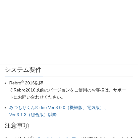
レブロに「みつもりくん連携」アドインをセットアップしま
す。
図面を開き、追加された[みつもりくん連携]コマンドで専用
ファイル(*.rmc)を出力します。
®
みつもりくん
のレブロ連携コマンドで、専用ファイル
(*.rmc)を開きます。
®
みつもりくん
で集計し、見積書を作成します。
システム要件
®
Rebro
2016以降
※Rebro2016以前のバージョンをご使用のお客様は、サポー
トにお問い合わせください。
みつもりくん® dee Ver.3.0.0（機械版、電気版）、
Ver.3.1.3（総合版）以降
注意事項
®