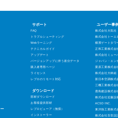
サポート
ユーザー事
FAQ
株式会社大気社
トラブルシューティング
株式会社トーエ
Webラーニング
横濱ゲートタワ
テクニカルガイド
正和工業株式会
アップデート
株式会社ミュー
バージョンアップに伴う差分データ
ジャパン・エン
購入者専用ページ
栗原工業株式会
ライセンス
株式会社大林組
レブロのリモート対応
新日本空調株式
三機工業株式会
ダウンロード
鹿島建設株式会
部材ダウンロード
株式会社近藤設
お客様提供部材
ACSD INC.
ナー
レブロビューア（無償）
東洋熱工業株式
インストーラー
株式会社百音設