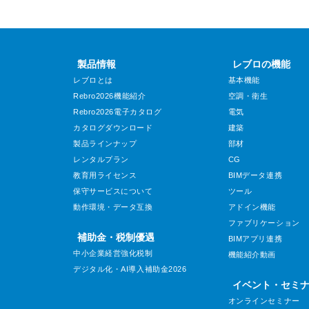
製品情報
レブロの機能
レブロとは
基本機能
Rebro2026機能紹介
空調・衛生
Rebro2026電子カタログ
電気
カタログダウンロード
建築
製品ラインナップ
部材
レンタルプラン
CG
教育用ライセンス
BIMデータ連携
保守サービスについて
ツール
動作環境・データ互換
アドイン機能
ファブリケーション
補助金・税制優遇
BIMアプリ連携
中小企業経営強化税制
機能紹介動画
デジタル化・AI導入補助金2026
イベント・セミ
オンラインセミナー