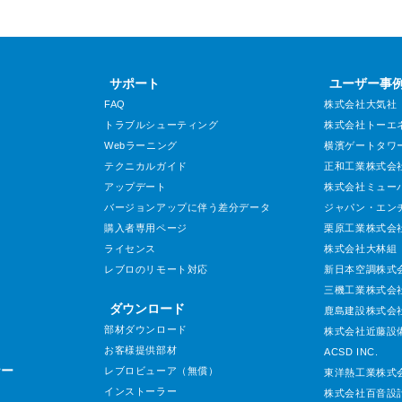
サポート
ユーザー事
FAQ
株式会社大気社
トラブルシューティング
株式会社トーエ
Webラーニング
横濱ゲートタワ
テクニカルガイド
正和工業株式会
アップデート
株式会社ミュー
バージョンアップに伴う差分データ
ジャパン・エン
購入者専用ページ
栗原工業株式会
ライセンス
株式会社大林組
レブロのリモート対応
新日本空調株式
三機工業株式会
ダウンロード
鹿島建設株式会
部材ダウンロード
株式会社近藤設
お客様提供部材
ACSD INC.
ナー
レブロビューア（無償）
東洋熱工業株式
インストーラー
株式会社百音設