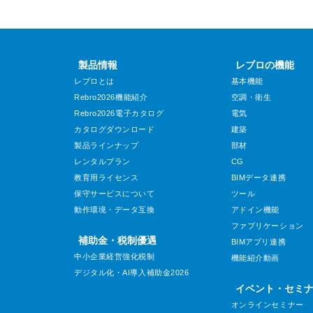
製品情報
レブロの機能
レブロとは
基本機能
Rebro2026機能紹介
空調・衛生
Rebro2026電子カタログ
電気
カタログダウンロード
建築
製品ラインナップ
部材
レンタルプラン
CG
教育用ライセンス
BIMデータ連携
保守サービスについて
ツール
動作環境・データ互換
アドイン機能
ファブリケーション
補助金・税制優遇
BIMアプリ連携
中小企業経営強化税制
機能紹介動画
デジタル化・AI導入補助金2026
イベント・セミ
オンラインセミナー