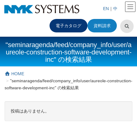
EN
｜
中
電子カタログ
資料請求
"seminaragenda/feed/company_info/user/a
ureole-construction-software-development-
inc" の検索結果
HOME
"seminaragenda/feed/company_info/user/aureole-construction-
software-development-inc" の検索結果
投稿はありません。