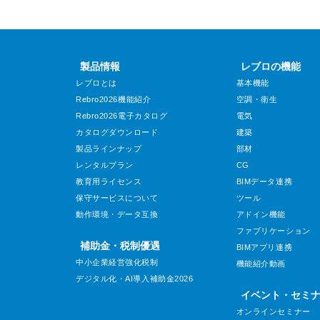
製品情報
レブロの機能
レブロとは
基本機能
Rebro2026機能紹介
空調・衛生
Rebro2026電子カタログ
電気
カタログダウンロード
建築
製品ラインナップ
部材
レンタルプラン
CG
教育用ライセンス
BIMデータ連携
保守サービスについて
ツール
動作環境・データ互換
アドイン機能
ファブリケーション
補助金・税制優遇
BIMアプリ連携
中小企業経営強化税制
機能紹介動画
デジタル化・AI導入補助金2026
イベント・セミ
オンラインセミナー