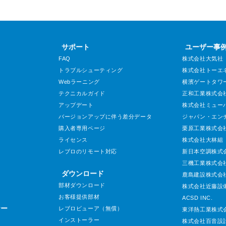
サポート
ユーザー事
FAQ
株式会社大気社
トラブルシューティング
株式会社トーエ
Webラーニング
横濱ゲートタワ
テクニカルガイド
正和工業株式会
アップデート
株式会社ミュー
バージョンアップに伴う差分データ
ジャパン・エン
購入者専用ページ
栗原工業株式会
ライセンス
株式会社大林組
レブロのリモート対応
新日本空調株式
三機工業株式会
ダウンロード
鹿島建設株式会
部材ダウンロード
株式会社近藤設
お客様提供部材
ACSD INC.
ナー
レブロビューア（無償）
東洋熱工業株式
インストーラー
株式会社百音設