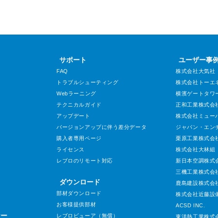
サポート
ユーザー事
FAQ
株式会社大気社
トラブルシューティング
株式会社トーエ
Webラーニング
横濱ゲートタワ
テクニカルガイド
正和工業株式会
アップデート
株式会社ミュー
バージョンアップに伴う差分データ
ジャパン・エン
購入者専用ページ
栗原工業株式会
ライセンス
株式会社大林組
レブロのリモート対応
新日本空調株式
三機工業株式会
ダウンロード
鹿島建設株式会
部材ダウンロード
株式会社近藤設
お客様提供部材
ACSD INC.
ナー
レブロビューア（無償）
東洋熱工業株式