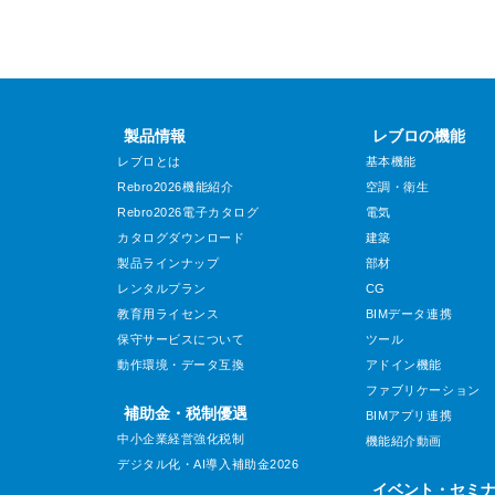
製品情報
レブロの機能
レブロとは
基本機能
Rebro2026機能紹介
空調・衛生
Rebro2026電子カタログ
電気
カタログダウンロード
建築
製品ラインナップ
部材
レンタルプラン
CG
教育用ライセンス
BIMデータ連携
保守サービスについて
ツール
動作環境・データ互換
アドイン機能
ファブリケーション
補助金・税制優遇
BIMアプリ連携
中小企業経営強化税制
機能紹介動画
デジタル化・AI導入補助金2026
イベント・セミ