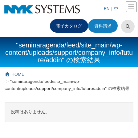
EN
｜
中
電子カタログ
資料請求
"seminaragenda/feed/site_main/wp-
content/uploads/support/company_info/futu
re/addin" の検索結果
HOME
"seminaragenda/feed/site_main/wp-
content/uploads/support/company_info/future/addin" の検索結果
投稿はありません。