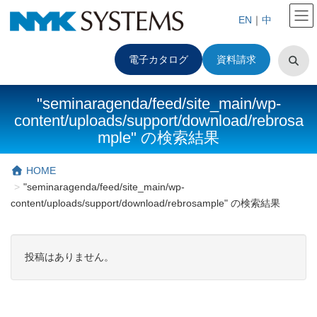
EN
｜
中
電子カタログ
資料請求
"seminaragenda/feed/site_main/wp-
content/uploads/support/download/rebrosa
mple" の検索結果
HOME
"seminaragenda/feed/site_main/wp-
content/uploads/support/download/rebrosample" の検索結果
投稿はありません。