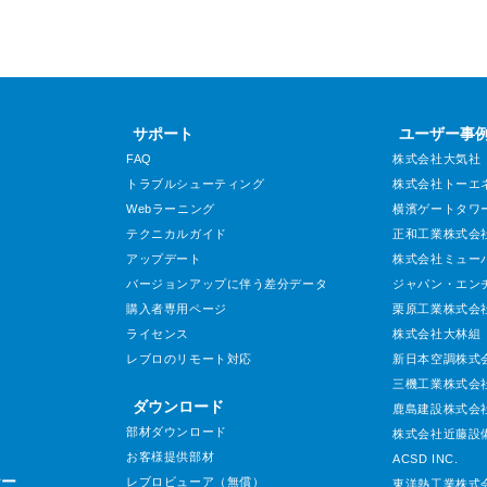
サポート
ユーザー事
FAQ
株式会社大気社
トラブルシューティング
株式会社トーエ
Webラーニング
横濱ゲートタワ
テクニカルガイド
正和工業株式会
アップデート
株式会社ミュー
バージョンアップに伴う差分データ
ジャパン・エン
購入者専用ページ
栗原工業株式会
ライセンス
株式会社大林組
レブロのリモート対応
新日本空調株式
三機工業株式会
ダウンロード
鹿島建設株式会
部材ダウンロード
株式会社近藤設
お客様提供部材
ACSD INC.
ナー
レブロビューア（無償）
東洋熱工業株式