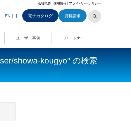
会社概要
|
採用情報
|
プライバシーポリシー
EN
｜
中
電子カタログ
資料請求
ユーザー事例
パートナー
t/user/showa-kougyo" の検索