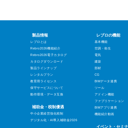
製品情報
レブロの機能
レブロとは
基本機能
Rebro2026機能紹介
空調・衛生
Rebro2026電子カタログ
電気
カタログダウンロード
建築
製品ラインナップ
部材
レンタルプラン
CG
教育用ライセンス
BIMデータ連携
保守サービスについて
ツール
動作環境・データ互換
アドイン機能
ファブリケーション
補助金・税制優遇
BIMアプリ連携
中小企業経営強化税制
機能紹介動画
デジタル化・AI導入補助金2026
イベント・セミ