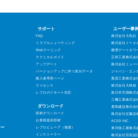
サポート
ユーザー事
FAQ
株式会社大気社
トラブルシューティング
株式会社トーエ
Webラーニング
横濱ゲートタワ
テクニカルガイド
正和工業株式会
アップデート
株式会社ミュー
バージョンアップに伴う差分データ
ジャパン・エン
購入者専用ページ
栗原工業株式会
ライセンス
株式会社大林組
レブロのリモート対応
新日本空調株式
三機工業株式会
ダウンロード
鹿島建設株式会
部材ダウンロード
株式会社近藤設
お客様提供部材
ACSD INC.
ナー
レブロビューア（無償）
東洋熱工業株式
インストーラー
株式会社百音設