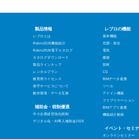
製品情報
レブロの機能
レブロとは
基本機能
Rebro2026機能紹介
空調・衛生
Rebro2026電子カタログ
電気
カタログダウンロード
建築
製品ラインナップ
部材
レンタルプラン
CG
教育用ライセンス
BIMデータ連携
保守サービスについて
ツール
動作環境・データ互換
アドイン機能
ファブリケーション
補助金・税制優遇
BIMアプリ連携
中小企業経営強化税制
機能紹介動画
デジタル化・AI導入補助金2026
イベント・セミ
オンラインセミナー