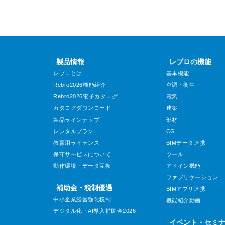
製品情報
レブロの機能
レブロとは
基本機能
Rebro2026機能紹介
空調・衛生
Rebro2026電子カタログ
電気
カタログダウンロード
建築
製品ラインナップ
部材
レンタルプラン
CG
教育用ライセンス
BIMデータ連携
保守サービスについて
ツール
動作環境・データ互換
アドイン機能
ファブリケーション
補助金・税制優遇
BIMアプリ連携
中小企業経営強化税制
機能紹介動画
デジタル化・AI導入補助金2026
イベント・セミ