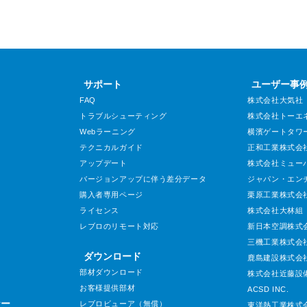
サポート
ユーザー事
FAQ
株式会社大気社
トラブルシューティング
株式会社トーエ
Webラーニング
横濱ゲートタワ
テクニカルガイド
正和工業株式会
アップデート
株式会社ミュー
バージョンアップに伴う差分データ
ジャパン・エン
購入者専用ページ
栗原工業株式会
ライセンス
株式会社大林組
レブロのリモート対応
新日本空調株式
三機工業株式会
ダウンロード
鹿島建設株式会
部材ダウンロード
株式会社近藤設
お客様提供部材
ACSD INC.
ナー
レブロビューア（無償）
東洋熱工業株式