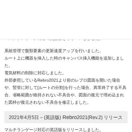
を修正しました。
Rebro
2021年4月27日 – (英語版)
2021(Rev.3) リリー
ス
マルチランゲージ対応の英語版をリリースしました。
系統管理で盤類要素の更新速度アップを行いました。
ルート上に機器を挿入した時のキャンバス挿入機能を追加しまし
た。
電気材料の削除に対応しました。
外部参照しているRebro2021より前のレブロ図面を開いた場合
や、竪管に対して[ルートの分割]を行った場合、異常終了する不具
合、省略範囲が維持されない不具合や、図面の復元で埋め込まれ
た図枠が復元されない不具合を修正しました。
Rebro
2021年4月5日 – (英語版)
2021(Rev.2) リリース
マルチランゲージ対応の英語版をリリースしました。