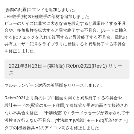
[姿図の配置]コマンドを追加しました。
JFE継手(株)製H種継手の部材を追加しました。
ビューのサイズに非常に大きな値を設定すると異常終了する不具
合や、多角形柱を拡大すると異常終了する不具合、[ルートに挿入
する]にチェックを入れて複写すると異常終了する不具合、電気の
共有ユーザー記号をライブラリに登録すると異常終了する不具合
を修正しました。
Rebro
2021年3月23日 – (英語版)
2021(Rev.1) リリー
ス
マルチランゲージ対応の英語版をリリースしました。
Rebro2021より前のレブロ図面を開くと異常終了する不具合や、
設計モードの[配管のルート作図]で冷媒管が用途の高さで接続され
ない不具合を修正、 [干渉検査]でエラーメッセージが表示されて干
渉検査が行えない不具合、[寸法線▼]や設計モードの[配管/ダクト]
タブの[機器器具▼]のアイコン高さを修正しました