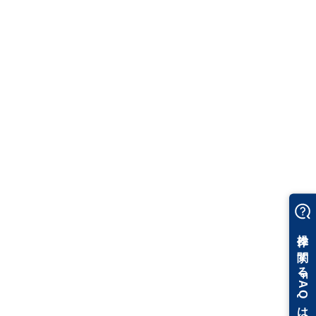
ス
マルチランゲージ対応の英語版をリリースしました。
[レイアウト・ビュー一覧]ダイアログで、ビューの中心座標を表
示・編集できるようにしました。
ケーブルラックのコンテキストメニューに[表裏の反転]や、[フロア
の設定]に[階高の変更で要素を移動する]のチェックボックスを追加
しました。
共同カイテック（株）製のSS-T型シャフトスター(屋内型・アルミ
導体)に対応しました。
[ツール]タブ-[拾い集計]- [タイトル]で、現在の図面ファイル名を常
に設定できるようにしました。
[機器器具]タブ-[ユーザー部材]-[ファイルからユーザー部材の読み
込み]で、読み込みを途中で中断できるようにし、読み込み結果を
バックアップするようにしました。
ポリ管用部材として、[配管材料]-「架橋ポリエチレン管」に「SP
エルメックスパイプ – 三井化学」、[配管]タブ-[継手]-「架橋ポリ
エチレン管用継手」に「エルメックスSP継手 – 三井化学」を追加
しました。