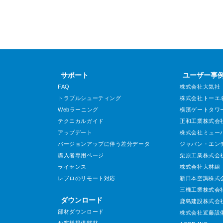
サポート
ユーザー事
FAQ
株式会社大気社
トラブルシューティング
株式会社トーエ
Webラーニング
横濱ゲートタワ
テクニカルガイド
正和工業株式会
アップデート
株式会社ミュー
バージョンアップに伴う差分データ
ジャパン・エン
購入者専用ページ
栗原工業株式会
ライセンス
株式会社大林組
レブロのリモート対応
新日本空調株式
三機工業株式会
ダウンロード
鹿島建設株式会
部材ダウンロード
株式会社近藤設