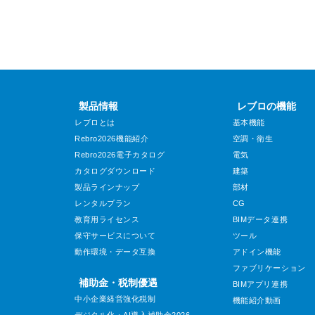
製品情報
レブロの機能
レブロとは
基本機能
Rebro2026機能紹介
空調・衛生
Rebro2026電子カタログ
電気
カタログダウンロード
建築
製品ラインナップ
部材
レンタルプラン
CG
教育用ライセンス
BIMデータ連携
保守サービスについて
ツール
動作環境・データ互換
アドイン機能
ファブリケーション
補助金・税制優遇
BIMアプリ連携
中小企業経営強化税制
機能紹介動画