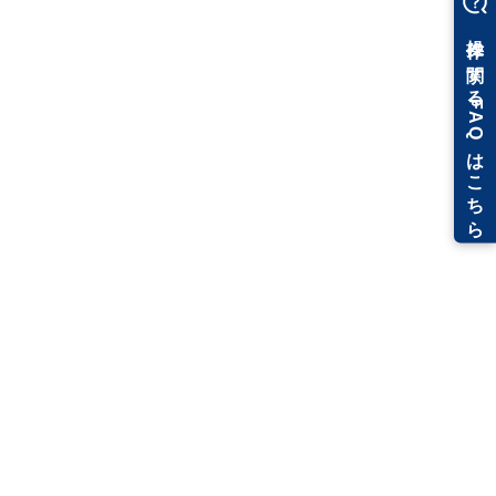
レブロ専用の三菱電機部材を追加しました。
2020.05.11
レブロのアップデート
レブロ専用のLIXIL部材の追加を行いました。
2020.05.07
レブロのアップデート
Rebro2020 (Rev.5)をリリースしました。
2020.05.01
お知らせ
レブロのセミナー動画「配管加工編」を公開しました
2020.04.27
お知らせ
株式会社大林組様のユーザー事例をアップしました
2020.04.22
イベント情報