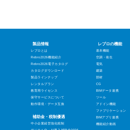
製品情報
レブロの機能
レブロとは
基本機能
Rebro2026機能紹介
空調・衛生
Rebro2026電子カタログ
電気
カタログダウンロード
建築
製品ラインナップ
部材
レンタルプラン
CG
教育用ライセンス
BIMデータ連携
保守サービスについて
ツール
動作環境・データ互換
アドイン機能
ファブリケーション
補助金・税制優遇
BIMアプリ連携
中小企業経営強化税制
機能紹介動画