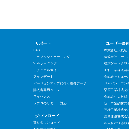
サポート
ユーザー事
FAQ
株式会社大気社
トラブルシューティング
株式会社トーエ
Webラーニング
横濱ゲートタワ
テクニカルガイド
正和工業株式会
アップデート
株式会社ミュー
バージョンアップに伴う差分データ
ジャパン・エン
購入者専用ページ
栗原工業株式会
ライセンス
株式会社大林組
レブロのリモート対応
新日本空調株式
三機工業株式会
ダウンロード
鹿島建設株式会
部材ダウンロード
株式会社近藤設