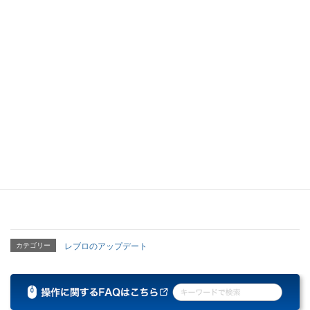
・RESTROOM ITEM 01に3種、トイレに5種、キッズトイレスペ
ースに1種、手洗器に14種、洗面所に47種、アクセサリーに2種、
ユーティリティ用器具に1種、病院・高齢者施設に13種、水栓金
具・電機温水器に2種、計88種を追加しました。
・トイレにある「腰掛便器」-「パブリックコンパクト便器・フラ
ッシュバルブ式」4種の名称を「床置壁排水大便器」から「床置床
排水大便器」に修正しました。
・トイレにある「腰掛便器」-「パブリックコンパクト便器・フラ
ッシュバルブ式」5種のプロパティ項目「説明」欄の値を「床置壁
排水大便器」から「床置床排水大便器」に修正しました。
カテゴリー
レブロのアップデート