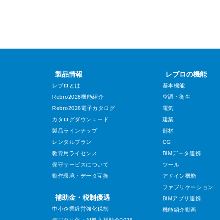
製品情報
レブロの機能
レブロとは
基本機能
Rebro2026機能紹介
空調・衛生
Rebro2026電子カタログ
電気
カタログダウンロード
建築
製品ラインナップ
部材
レンタルプラン
CG
教育用ライセンス
BIMデータ連携
保守サービスについて
ツール
動作環境・データ互換
アドイン機能
ファブリケーション
補助金・税制優遇
BIMアプリ連携
中小企業経営強化税制
機能紹介動画