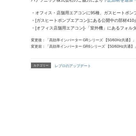
パナソニック株式会社のご協力により
下記部材を追加
・オフィス・店舗用エアコンに95種、ガスヒートポンプ
・[ガスヒートポンプエアコン]にある公開中の部材41
・[オフィス店舗用エアコン]-「室外機」にあるフォル
変更後：「高効率インバーター GRシリーズ 【50/60Hz共通】」
変更前：「高効率インバーター GR6シリーズ 【50/60Hz共通】
カテゴリー
レブロのアップデート