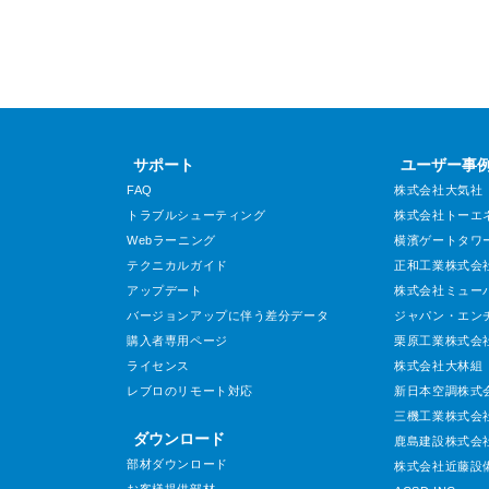
サポート
ユーザー事
FAQ
株式会社大気社
トラブルシューティング
株式会社トーエ
Webラーニング
横濱ゲートタワ
テクニカルガイド
正和工業株式会
アップデート
株式会社ミュー
バージョンアップに伴う差分データ
ジャパン・エン
購入者専用ページ
栗原工業株式会
ライセンス
株式会社大林組
レブロのリモート対応
新日本空調株式
三機工業株式会
ダウンロード
鹿島建設株式会
部材ダウンロード
株式会社近藤設