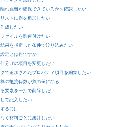
士の離れ距離が確保できているかを確認したい
の桝リストに桝を追加したい
を作成したい
外部ファイルを関連付けたい
査の結果を指定した条件で絞り込みたい
」の設定とは何ですか
計の仕分けの項目を変更したい
リンクで追加されたプロパティ項目を編集したい
失計算の抵抗係数が負の値になる
ている要素を一括で削除したい
定して記入したい
定するには
関係なく材料ごとに集計したい
ブ、桝のナンバリングをリセットしたい