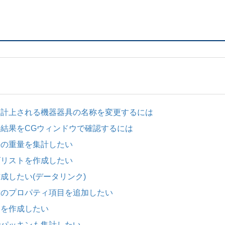
計に計上される機器器具の名称を変更するには
査の結果をCGウィンドウで確認するには
継手の重量を集計したい
イズリストを作成したい
作成したい(データリンク)
任意のプロパティ項目を追加したい
トを作成したい
計でパッキンも集計したい