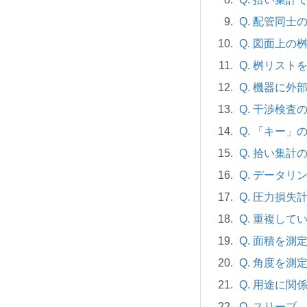
Q. 配管同
Q. 図面上
Q. 桝リスト
Q. 機器に
Q. 干渉検
Q. 「キー
Q. 拾い集
Q. データ
Q. 圧力損
Q. 重複し
Q. 面積を測
Q. 角度を測
Q. 用途に
Q. スリー