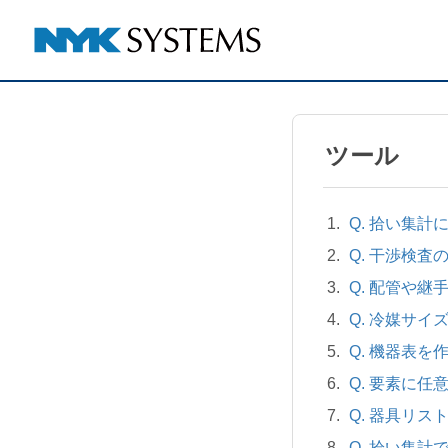
ツール
Q. 拾い集
Q. 干渉検
Q. 配管や
Q. 冷媒サ
Q. 機器表を
Q. 要素に
Q. 器具リス
Q. 拾い集