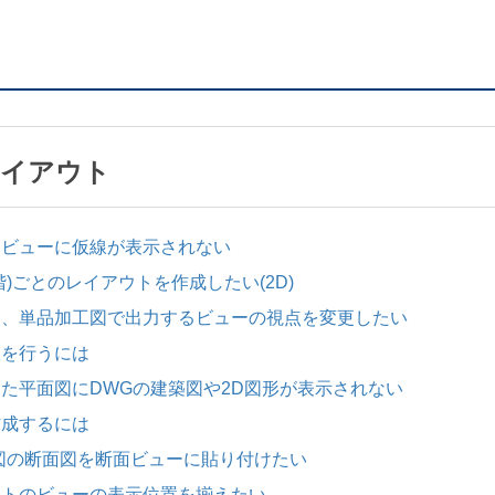
レイアウト
ンドビューに仮線が表示されない
各階)ごとのレイアウトを作成したい(2D)
ト図、単品加工図で出力するビューの視点を変更したい
線を行うには
成した平面図にDWGの建築図や2D図形が表示されない
作成するには
建築図の断面図を断面ビューに貼り付けたい
アウトのビューの表示位置を揃えたい