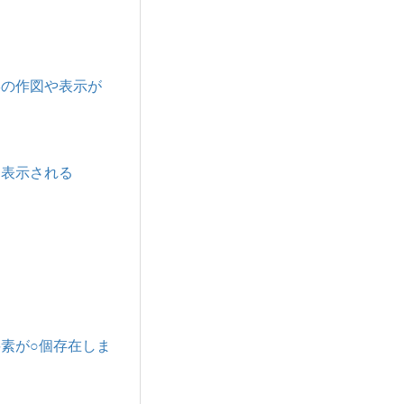
形の作図や表示が
も表示される
要素が○個存在しま